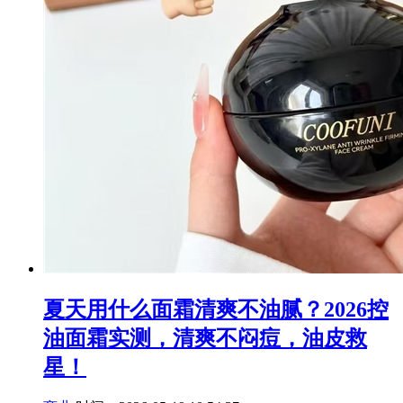
夏天用什么面霜清爽不油腻？2026控
油面霜实测，清爽不闷痘，油皮救
星！