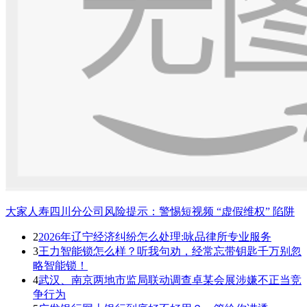
大家人寿四川分公司风险提示：警惕短视频 “虚假维权” 陷阱
2
2026年辽宁经济纠纷怎么处理:咏品律所专业服务
3
王力智能锁怎么样？听我句劝，经常忘带钥匙千万别忽
略智能锁！
4
武汉、南京两地市监局联动调查卓某会展涉嫌不正当竞
争行为