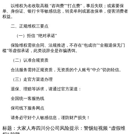
以维权为名收取高额 “咨询费”“打点费”，事后失联；或索要保
单、身份证、银行卡等敏感信息，转卖牟利或篡改保单，侵害消费者
权益。
二、正规维权三要点
（一）拒信 “绝对承诺”
保险维权需依合同、法规推进，不存在“包成功”“全额退保无门
槛”等虚假承诺，此类说辞全是诈骗诱饵。
（二）认准合规资质
合法服务需持正规资质，无资质的个人账号“中介”切勿轻信。
（三）走官方渠道办理
退保、理赔等诉求，请通过官方渠道：
全国统一客服热线
保司线下服务网点
请务必守好个人敏感信息，谨防财产损失！
标题：大家人寿四川分公司风险提示：警惕短视频 “虚假维