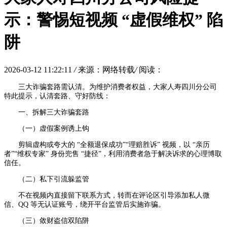
示：警惕短视频 “虚假维权” 陷
阱
2026-03-12 11:22:11
/
来源：网络转载
/
阅读：
三大诈骗套路需认清。为维护消费者权益，大家人寿四川分公司
特此提示，认清套路、守好防线：
一、拆解三大诈骗套路
（一）虚假案例诱上钩
剪辑虚构或夸大的 “全额退保成功”“理赔胜诉” 视频，以 “亲历
者”“维权专家” 身份兜售 “捷径”，利用消费者急于解决诉求的心理博取
信任。
（二）私下引流躲监管
不在视频内直接留下联系方式，转而在评论区引导添加私人微
信、QQ 等无认证账号，绕开平台监管后实施诈骗。
（三）敛财盗信双陷阱