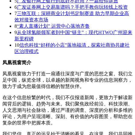
5
广发银行网上银行到底好不好用？一篇给你讲透
6
广发证券网上交易靠谱吗？手把手教你玩转线上投资
7
三物互联：深耕商业计划书定制赛道 助力早期企业高
效对接资本市场
8
“素人直播计划” 运营中心落地齐鲁
9
从全球氢能领军者到中国“链主”：现代HTWO广州迎来
新里程碑
10
信也科技“好样的小店”落地福清，探索社商协共建社
区治理模式
凤凰视窗简介
凤凰视窗致力于打造一扇通往深度与广度的思想之窗。我们立
足中国，纵览全球，以卓越的新闻视角和专业的信息洞察力，
致力于成为您最值得信赖的智慧伙伴。
在这个信息纷繁的时代，我们不仅报道新闻，更致力于解读新
闻背后的逻辑、趋势与未来。我们聚焦政经前沿、科技浪潮、
人文思潮与社会脉动，通过严谨的调查、深度的分析和多维的
评论，为用户呈现清晰、深刻、有价值的内容图景，帮助您在
复杂的世界中把握本质。
我们坚信，真正的远见始于清晰的看见。在这里，我们共同推