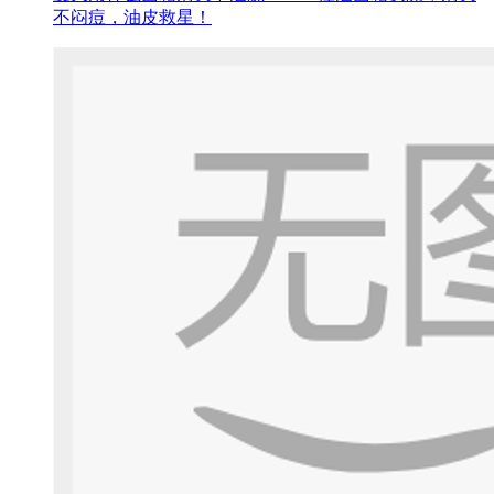
不闷痘，油皮救星！