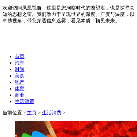
欢迎访问凤凰视窗！这里是您洞察时代的瞭望塔，也是探寻真
知的思想之窗。我们致力于呈现世界的深度、广度与温度，以
卓越视角，带您穿透信息迷雾，看见本质，预见未来。
首页
汽车
时尚
美食
地产
体育
商业
生活消费
当前位置：
主页
>
生活消费
>