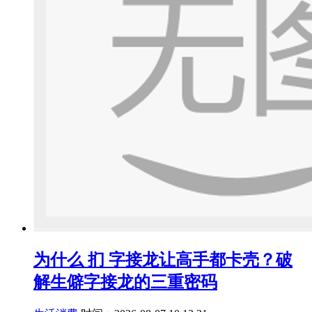
为什么 扪 字接龙让高手都卡壳？破
解生僻字接龙的三重密码