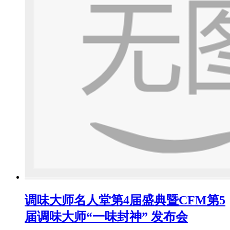
调味大师名人堂第4届盛典暨CFM第5
届调味大师“一味封神” 发布会