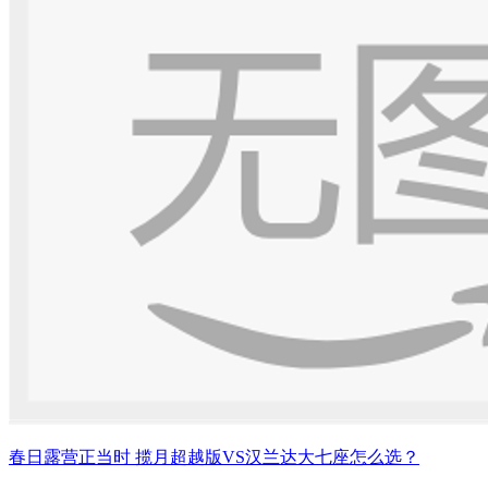
春日露营正当时 揽月超越版VS汉兰达大七座怎么选？