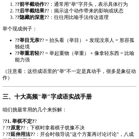
?
?前半截动作?
?：通常用"举"字开头，表示具体行为
?
?后半截结果?
?：揭示这个动作带来的影响或状态
?
?隐藏的深意?
?：往往用比喻手法传达道理
举个现成例子：
?
?举目无亲?
? = 抬头看（举目） + 发现没亲人 = 形容孤
独处境
?
?举重若轻?
? = 举起重物（举重） + 像拿轻东西 = 比喻
能力强
（注意看：这些成语里的"举"不一定是真动手，很多是象征动
作）
三、十大高频"举"字成语实战手册
咱们挑最常用的几个来拆解：
?
?1. 举棋不定?
?
? ?
?原意?
?：下棋时拿着棋子犹豫不决
? ?
?延伸用法?
?：开会时领导说"这个方案再讨论讨论"，八成