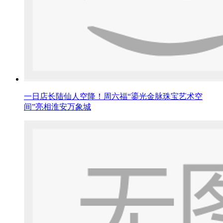
一日店长陆仙人空降！周六福“鎏光金脉珠宝艺术空
间”亮相淮安万象城