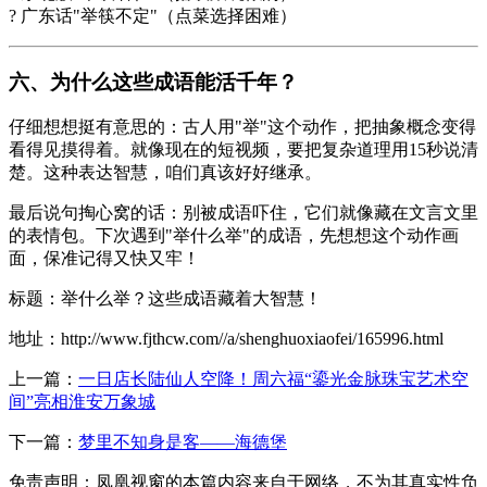
? 广东话"举筷不定"（点菜选择困难）
六、为什么这些成语能活千年？
仔细想想挺有意思的：古人用"举"这个动作，把抽象概念变得
看得见摸得着。就像现在的短视频，要把复杂道理用15秒说清
楚。这种表达智慧，咱们真该好好继承。
最后说句掏心窝的话：别被成语吓住，它们就像藏在文言文里
的表情包。下次遇到"举什么举"的成语，先想想这个动作画
面，保准记得又快又牢！
标题：举什么举？这些成语藏着大智慧！
地址：http://www.fjthcw.com//a/shenghuoxiaofei/165996.html
上一篇：
一日店长陆仙人空降！周六福“鎏光金脉珠宝艺术空
间”亮相淮安万象城
下一篇：
梦里不知身是客——海德堡
免责声明：凤凰视窗的本篇内容来自于网络，不为其真实性负