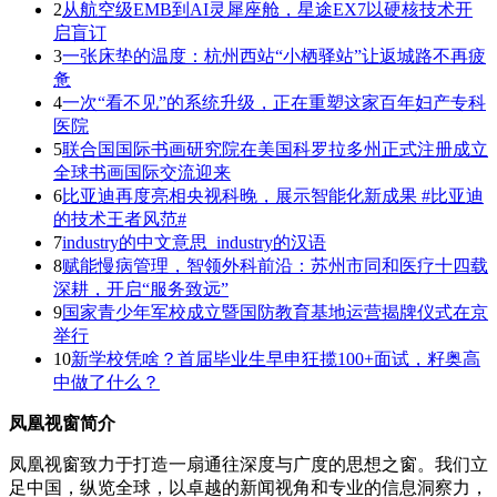
2
从航空级EMB到AI灵犀座舱，星途EX7以硬核技术开
启盲订
3
一张床垫的温度：杭州西站“小栖驿站”让返城路不再疲
惫
4
一次“看不见”的系统升级，正在重塑这家百年妇产专科
医院
5
联合国国际书画研究院在美国科罗拉多州正式注册成立
全球书画国际交流迎来
6
比亚迪再度亮相央视科晚，展示智能化新成果 #比亚迪
的技术王者风范#
7
industry的中文意思_industry的汉语
8
赋能慢病管理，智领外科前沿：苏州市同和医疗十四载
深耕，开启“服务致远”
9
国家青少年军校成立暨国防教育基地运营揭牌仪式在京
举行
10
新学校凭啥？首届毕业生早申狂揽100+面试，籽奥高
中做了什么？
凤凰视窗简介
凤凰视窗致力于打造一扇通往深度与广度的思想之窗。我们立
足中国，纵览全球，以卓越的新闻视角和专业的信息洞察力，