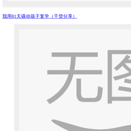
我用81天撬动孩子复学（干货分享）