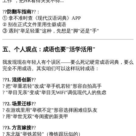
工作"，把HR看得哭笑不得...
?
?防翻车指南?
?：
① 拿不准时查《现代汉语词典》APP
② 别在正式文件里用生僻成语
③ 遇到"举足轻重"这种，先想是"脚"还是"手"
五、个人观点：成语也要"活学活用"
我发现现在年轻人有个误区——要么死记硬背成语词典，要么
完全不用成语。其实咱们可以这样玩转成语：
?
?1. 混搭创新?
?
? 把"举重若轻"改成"举手机若轻"形容自拍高手
? "举目无亲"变成"举目无WiFi"调侃现代人的焦虑
?
?2. 场景迁移?
?
? 在游戏里用"举棋不定"形容选择困难症队友
? 用"举世无双"夸闺蜜的新美甲
?
?3. 方言嫁接?
?
? 东北版"举铁若轻"（撸铁跟玩似的）