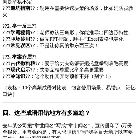
就是举棋不定
? ?
?避坑指南?
?：别用在需要快速决策的场景，比如消防员救
火
?
?2. 举一反三?
?
? ?
?学霸秘籍?
?：老师教认三角形，你能推导出四边形特性
? ?
?职场妙用?
?：做完PPT排版，顺手把Excel表格也美化
? ?
?常见误区?
?：不是让你真的举东西三次！
?
?3. 举案齐眉?
?
? ?
?古代撒狗粮?
?：妻子给丈夫送饭要把托盘举到眉毛高度
? ?
?现代启示?
?：夫妻互相尊重比举多高更重要
? ?
?冷知识?
?：这个动作其实对颈椎不好（别学！）
（表格：10个高频成语对比表，包含使用场景、易错点、记忆
口诀）
四、这些成语用错地方有多尴尬？
去年某公司把"举世闻名"写成"举市闻名"，宣传册印了5万份
全报废。更夸张的是，有人求职信里写"我举目无亲所以需要