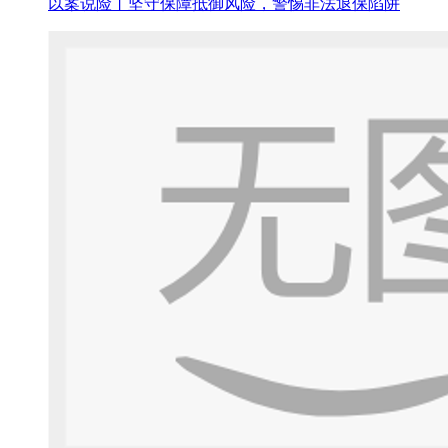
以案说险丨坚守保障抵御风险，警惕非法退保陷阱