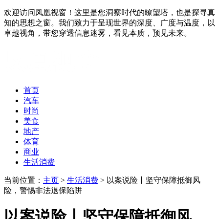
欢迎访问凤凰视窗！这里是您洞察时代的瞭望塔，也是探寻真
知的思想之窗。我们致力于呈现世界的深度、广度与温度，以
卓越视角，带您穿透信息迷雾，看见本质，预见未来。
首页
汽车
时尚
美食
地产
体育
商业
生活消费
当前位置：
主页
>
生活消费
> 以案说险丨坚守保障抵御风
险，警惕非法退保陷阱
以案说险丨坚守保障抵御风