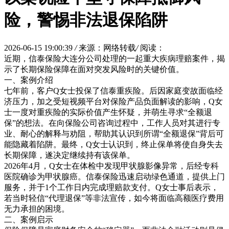
险，警惕非法退保陷阱
2026-06-15 19:00:39
/
来源：网络转载
/
阅读：
近期，信泰保险大连分公司处理的一起重大疾病理赔案件，揭
示了长期保险保障在面对突发风险时的关键价值。
一、案例介绍
七年前，客户Q女士投保了信泰重疾险。后因家庭变故面临经
济压力，加之受短视频平台对保险产品负面解读的影响，Q女
士一度对重疾险的实际价值产生怀疑，并萌生寻求“全额退
保”的想法。在向保险公司咨询过程中，工作人员对其进行专
业、耐心的解释与劝阻，帮助其认识到所谓“全额退保”背后可
能隐藏着陷阱。最终，Q女士认识到，终止保单将使自身失去
长期保障，遂决定继续持有该保单。
2026年4月，Q女士在体检中发现甲状腺影像异常，后经专科
医院确诊为甲状腺癌。信泰保险迅速启动绿色通道，提供上门
服务，并于1个工作日内完成理赔款支付。Q女士事后表示，
若当时轻信“代理退保”等非法宣传，如今将面临高额医疗费用
无力承担的困境。
二、案例启示