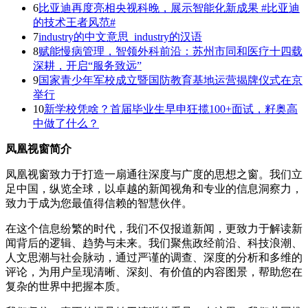
6
比亚迪再度亮相央视科晚，展示智能化新成果 #比亚迪
的技术王者风范#
7
industry的中文意思_industry的汉语
8
赋能慢病管理，智领外科前沿：苏州市同和医疗十四载
深耕，开启“服务致远”
9
国家青少年军校成立暨国防教育基地运营揭牌仪式在京
举行
10
新学校凭啥？首届毕业生早申狂揽100+面试，籽奥高
中做了什么？
凤凰视窗简介
凤凰视窗致力于打造一扇通往深度与广度的思想之窗。我们立
足中国，纵览全球，以卓越的新闻视角和专业的信息洞察力，
致力于成为您最值得信赖的智慧伙伴。
在这个信息纷繁的时代，我们不仅报道新闻，更致力于解读新
闻背后的逻辑、趋势与未来。我们聚焦政经前沿、科技浪潮、
人文思潮与社会脉动，通过严谨的调查、深度的分析和多维的
评论，为用户呈现清晰、深刻、有价值的内容图景，帮助您在
复杂的世界中把握本质。