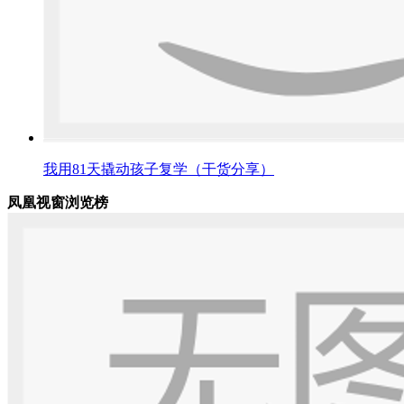
我用81天撬动孩子复学（干货分享）
凤凰视窗浏览榜