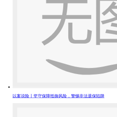
以案说险丨坚守保障抵御风险，警惕非法退保陷阱