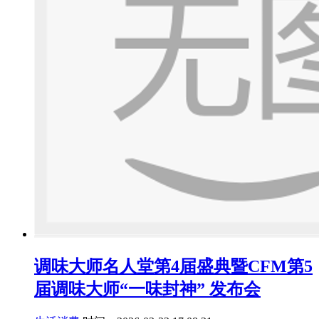
调味大师名人堂第4届盛典暨CFM第5
届调味大师“一味封神” 发布会