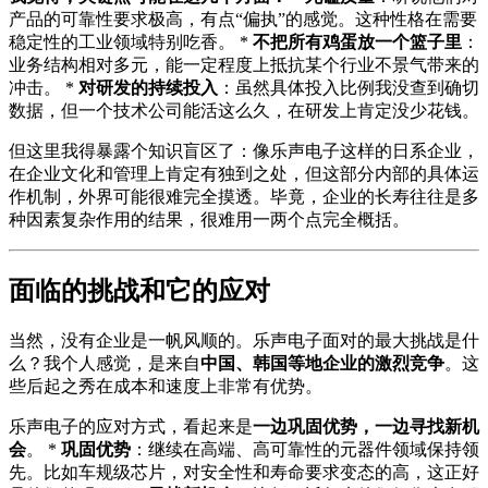
产品的可靠性要求极高，有点“偏执”的感觉。这种性格在需要
稳定性的工业领域特别吃香。 *
不把所有鸡蛋放一个篮子里
：
业务结构相对多元，能一定程度上抵抗某个行业不景气带来的
冲击。 *
对研发的持续投入
：虽然具体投入比例我没查到确切
数据，但一个技术公司能活这么久，在研发上肯定没少花钱。
但这里我得暴露个知识盲区了：像乐声电子这样的日系企业，
在企业文化和管理上肯定有独到之处，但这部分内部的具体运
作机制，外界可能很难完全摸透。毕竟，企业的长寿往往是多
种因素复杂作用的结果，很难用一两个点完全概括。
面临的挑战和它的应对
当然，没有企业是一帆风顺的。乐声电子面对的最大挑战是什
么？我个人感觉，是来自
中国、韩国等地企业的激烈竞争
。这
些后起之秀在成本和速度上非常有优势。
乐声电子的应对方式，看起来是
一边巩固优势，一边寻找新机
会
。 *
巩固优势
：继续在高端、高可靠性的元器件领域保持领
先。比如车规级芯片，对安全性和寿命要求变态的高，这正好