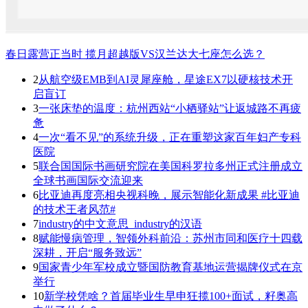
春日露营正当时 揽月超越版VS汉兰达大七座怎么选？
2
从航空级EMB到AI灵犀座舱，星途EX7以硬核技术开
启盲订
3
一张床垫的温度：杭州西站“小栖驿站”让返城路不再疲
惫
4
一次“看不见”的系统升级，正在重塑这家百年妇产专科
医院
5
联合国国际书画研究院在美国科罗拉多州正式注册成立
全球书画国际交流迎来
6
比亚迪再度亮相央视科晚，展示智能化新成果 #比亚迪
的技术王者风范#
7
industry的中文意思_industry的汉语
8
赋能慢病管理，智领外科前沿：苏州市同和医疗十四载
深耕，开启“服务致远”
9
国家青少年军校成立暨国防教育基地运营揭牌仪式在京
举行
10
新学校凭啥？首届毕业生早申狂揽100+面试，籽奥高