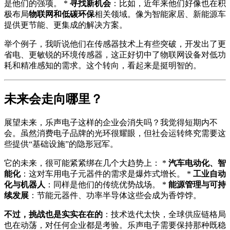
是他们的强项。 *
寻找新机会
：比如，近年来他们好像也在积
极布局
物联网和低碳环保
相关领域。像为智能家居、新能源车
提供更节能、更集成的解决方案。
举个例子，我听说他们在传感器技术上有些突破，开发出了更
省电、更敏锐的环境传感器，这正好切中了物联网设备对低功
耗和精准感知的需求。这个转向，看起来是挺明智的。
未来会走向哪里？
展望未来，乐声电子这样的企业会消失吗？我觉得短期内不
会。虽然消费电子品牌的光环很耀眼，但社会运转终究需要这
些提供“基础设施”的隐形冠军。
它的未来，很可能紧紧绑在几个大趋势上： *
汽车电动化、智
能化
：这对车用电子元器件的需求是爆炸式增长。 *
工业自动
化与机器人
：同样是他们的传统优势战场。 *
能源管理与可持
续发展
：节能元器件、功率半导体这些会成为香饽饽。
不过，挑战也是实实在在的
：技术迭代太快，全球供应链格局
也在动荡，对任何企业都是考验。乐声电子需要保持那种既稳