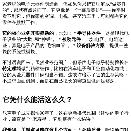
家老牌的电子元器件制造商。但如果你只把它理解成“做零件
的”，那就有点片面了。它更像是一个“幕后英雄”——你平时
看不到它，但你家的空调、电视、甚至汽车里，可能都有它的
零件在默默工作。
它的核心业务其实挺杂的
，比如： *
半导体器件
：这是现代电
子设备的“大脑”和“神经”。 *
被动元件
：比如电容、电阻这
些，算是电子产品的“毛细血管”。 *
设备解决方案
：提供一整
块的系统或模块。
不过话说回来，虽然业务范围广，但乐声电子似乎特别擅长在
特定领域
做到精耕细作，比如在汽车电子和工业自动化领域，
它的某些元器件口碑相当不错。这或许暗示了它的生存策略：
不追求面面俱到，而是在自己擅长的赛道里做到足够深。
它凭什么能活这么久？
乐声电子成立都快90年了，这在更新换代比翻书还快的电子行
业，简直是个“老寿星”。它到底有什么秘诀？
我觉得，关键点可能在这几个方面：
*
死磕质量
：听说他们对