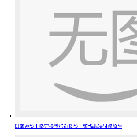
以案说险丨坚守保障抵御风险，警惕非法退保陷阱